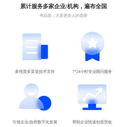
累计服务多家企业/机构，遍布全国
有品质，才是更多人的选择
多维度多渠道技术支持
7*24小时专业顾问服务
引领企业/政府数字化发展
帮助企业快速创造营收