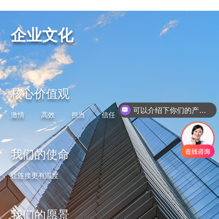
企业文化
核心价值观
可以介绍下你们的产品么
你们是怎么收费的呢
激情
高效
担当
信任
我们的使命
让连接更有温度
我们的愿景