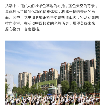
活动中，“伽”人们以绿色草地为衬托，蓝色天空为背景，
集体展示了瑜伽运动的优雅体式，构成一幅幅美丽的画
面。其中，党史团史知识抢答更是热情似火，将活动氛围
拉向高潮。在活动中回顾党的光辉历史，展望美好未来，
凝心聚力，奋发图强。