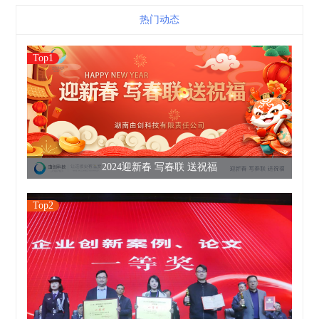
热门动态
Top1
2024迎新春 写春联 送祝福
Top2