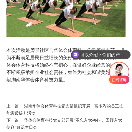
本次活动是麓景社区与华体会体育科技公司等党支部一起
可以介绍下你们的产品么
为不断满足居民日益增长的美好生活需要而做的努力。华
体会体育科技将始终不忘初心，在做好企业经营的同时，
不断积极承担企业社会责任，始终为社会和谐美好发展贡
献湖南华体会体育科技力量。
上一篇： 湖南华体会体育科技党支部组织开展丰富多彩的员工技
能素质提升活动
下一篇： 华体会体育科技党支部开展“不忘入党初心， 回顾入党
使命”政治生日会