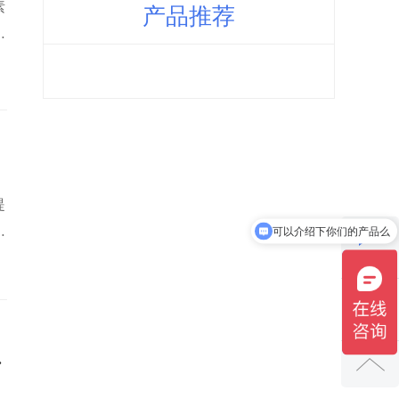
素
产品推荐
会
原
素
提
员
可以介绍下你们的产品么
在线咨询
热线电话
体