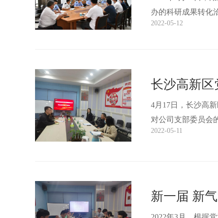
办的科研成果转化
2022-05-12
科技成果加速落地
院公安研究院、审
长沙高新区
育科技指导
4月17日，长沙
对公司支部委员会
2022-05-11
新一届 新
责任公司支
2022年3月，根