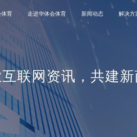
会体育
走进华体会体育
新闻动态
解决方
业互联网资讯，共建新