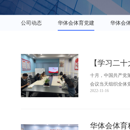
公司动态
华体会体育党建
华体会
【学习二十
开展党员集
十月，中国共产党
会议当天组织全体
2022-11-16
代表第十九届中央
华体会体育