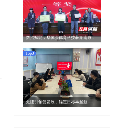
。
党
数治赋能，华体会体育科技获湖南政法系统智能化建设优秀案例一等奖
Top3
公
党建引领促发展，锚定目标再起航----华体会体育科技党支部开展2022年度组织生活会以及民主评议党员工作