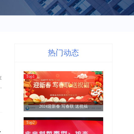
热门动态
Top1
在
记
2024迎新春 写春联 送祝福
Top2
入