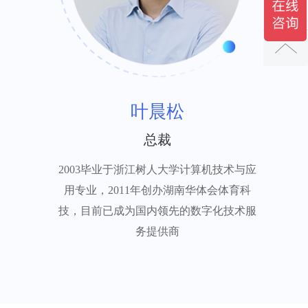
热线电话
叶晨松
总裁
2003毕业于浙江树人大学计算机技术与应
用专业，2011年创办湖南华体会体育科
技，目前已成为国内领先的数字化技术服
务提供商