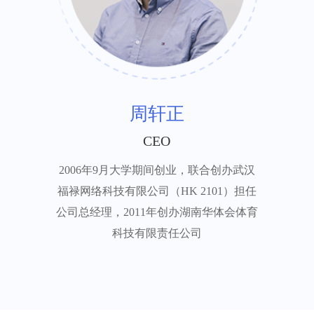
周轩正
CEO
2006年9月大学期间创业，联合创办武汉
福禄网络科技有限公司（HK 2101）担任
公司总经理，2011年创办湖南华体会体育
科技有限责任公司