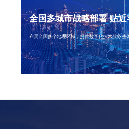
全国多城市战略部署 贴近
布局全国多个地理区域，提供数字化技术服务整体