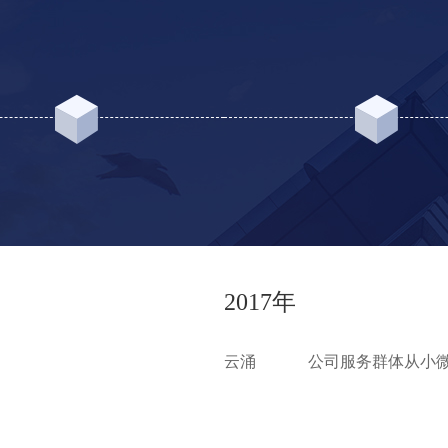
2017年
云涌
公司服务群体从小