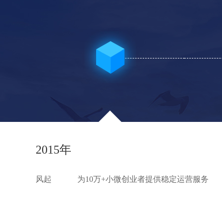
2015年
风起
为10万+小微创业者提供稳定运营服务