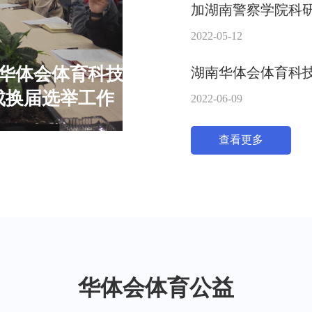
加湖南警察学院科
2022-05-12
南华体会体育科技有
湖南华体会体育科技
成换届选举工作
2022-06-09
查看更多
华体会体育公益