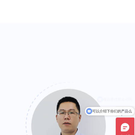
可以介绍下你们的产品么
在线咨询