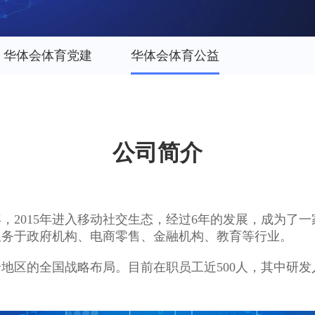
华体会体育党建
华体会体育公益
公司简介
年，2015年进入移动社交生态，经过6年的发展，成为
服务于政府机构、电商零售、金融机构、教育等行业。
地区的全国战略布局。目前在职员工近500人，其中研发