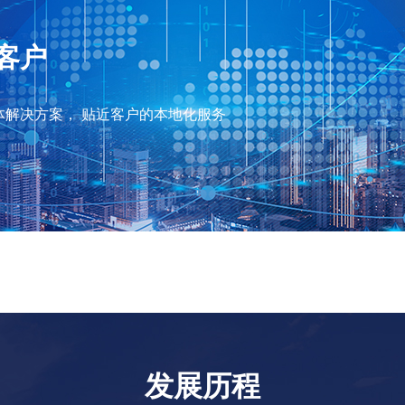
客户
解决方案， 贴近客户的本地化服务
发展历程