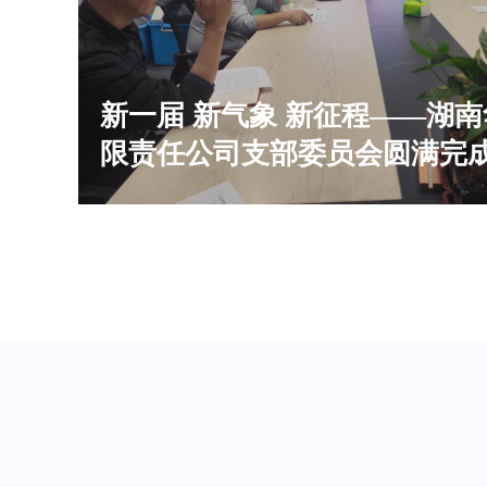
新一届 新气象 新征程——湖
限责任公司支部委员会圆满完